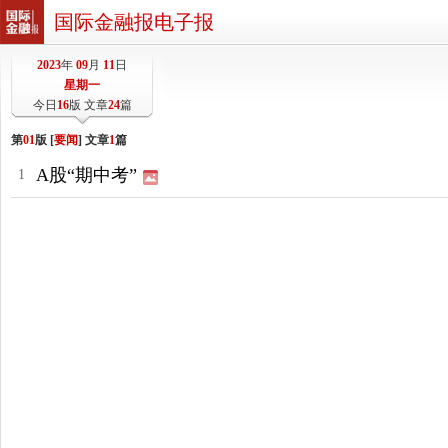
国际金融报电子报
2023
年
09
月
11
日
星期一
今日
16
版 文章
24
篇
第
01
版 [
要闻
] 文章
1
篇
A股“期中考”
1