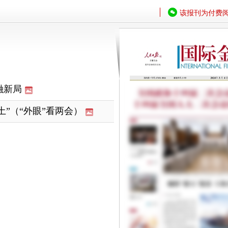
该报刊为付费
融新局
”（“外眼”看两会）