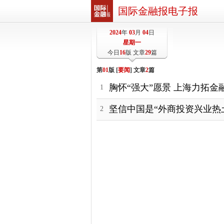
国际金融报电子报
2024
年
03
月
04
日
星期一
今日
16
版 文章
29
篇
第
01
版 [
要闻
] 文章
2
篇
胸怀“强大”愿景 上海力拓金
1
坚信中国是“外商投资兴业热土
2