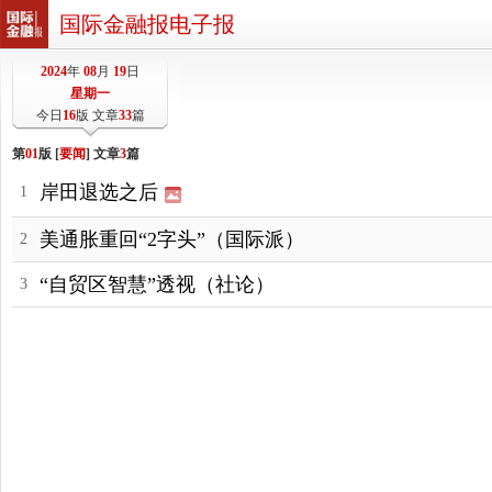
国际金融报电子报
2024
年
08
月
19
日
星期一
今日
16
版 文章
33
篇
第
01
版 [
要闻
] 文章
3
篇
岸田退选之后
1
美通胀重回“2字头”（国际派）
2
“自贸区智慧”透视（社论）
3