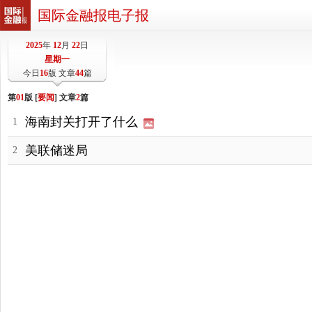
国际金融报电子报
2025
年
12
月
22
日
星期一
今日
16
版 文章
44
篇
第
01
版 [
要闻
] 文章
2
篇
海南封关打开了什么
1
美联储迷局
2