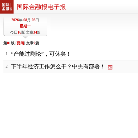
国际金融报电子报
2026
年
08
月
03
日
星期一
今日
16
版 文章
34
篇
第
01
版 [
要闻
] 文章
2
篇
“产能过剩论”，可休矣！
1
下半年经济工作怎么干？中央有部署！
2