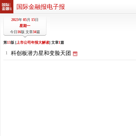
国际金融报电子报
2023
年
05
月
15
日
星期一
今日
16
版 文章
34
篇
第
13
版 [
上市公司年报大解读
] 文章
1
篇
科创板潜力星和变脸天团
1