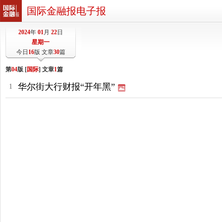
国际金融报电子报
2024
年
01
月
22
日
星期一
今日
16
版 文章
30
篇
第
04
版 [
国际
] 文章
1
篇
华尔街大行财报“开年黑”
1