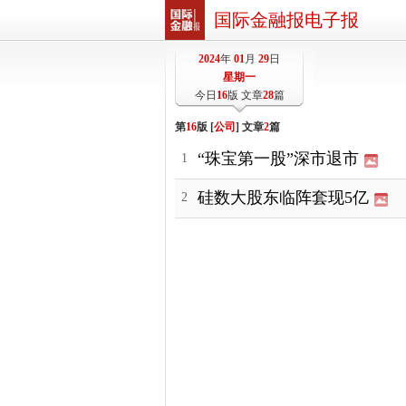
国际金融报电子报
2024
年
01
月
29
日
星期一
今日
16
版 文章
28
篇
第
16
版 [
公司
] 文章
2
篇
“珠宝第一股”深市退市
1
硅数大股东临阵套现5亿
2