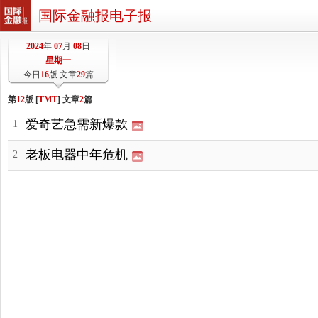
国际金融报电子报
2024
年
07
月
08
日
星期一
今日
16
版 文章
29
篇
第
12
版 [
TMT
] 文章
2
篇
爱奇艺急需新爆款
1
老板电器中年危机
2