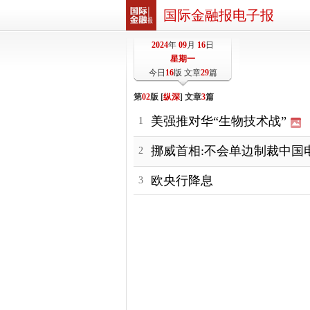
国际金融报电子报
2024
年
09
月
16
日
星期一
今日
16
版 文章
29
篇
第
02
版 [
纵深
] 文章
3
篇
美强推对华“生物技术战”
1
挪威首相:不会单边制裁中国
2
欧央行降息
3