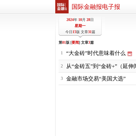
国际金融报电子报
2024
年
10
月
28
日
星期一
今日
15
版 文章
31
篇
第
01
版 [
要闻
] 文章
3
篇
“大金砖”时代意味着什么
1
从“金砖五”到“金砖+”（延伸
2
金融市场交易“美国大选”
3