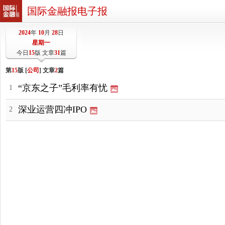
国际金融报电子报
2024
年
10
月
28
日
星期一
今日
15
版 文章
31
篇
第
15
版 [
公司
] 文章
2
篇
“京东之子”毛利率有忧
1
深业运营四冲IPO
2