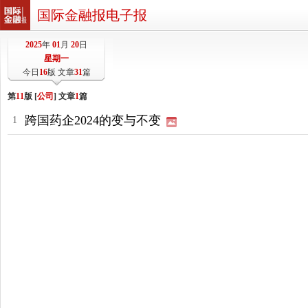
国际金融报电子报
2025
年
01
月
20
日
星期一
今日
16
版 文章
31
篇
第
11
版 [
公司
] 文章
1
篇
跨国药企2024的变与不变
1