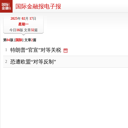
国际金融报电子报
2025
年
02
月
17
日
星期一
今日
16
版 文章
32
篇
第
04
版 [
国际
] 文章
2
篇
特朗普“官宣”对等关税
1
恐遭欧盟“对等反制”
2