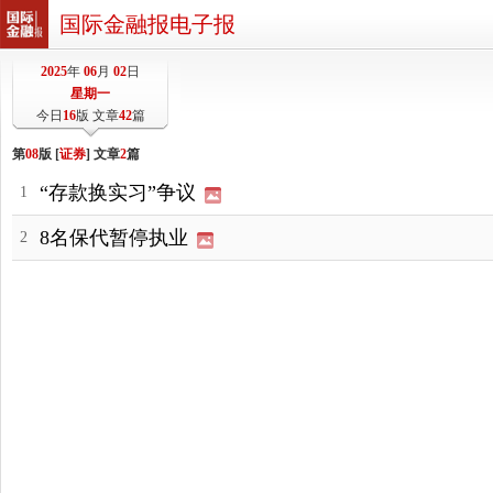
国际金融报电子报
2025
年
06
月
02
日
星期一
今日
16
版 文章
42
篇
第
08
版 [
证券
] 文章
2
篇
“存款换实习”争议
1
8名保代暂停执业
2