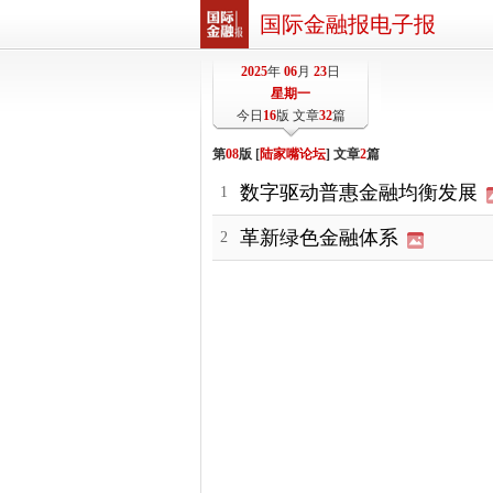
国际金融报电子报
2025
年
06
月
23
日
星期一
今日
16
版 文章
32
篇
第
08
版 [
陆家嘴论坛
] 文章
2
篇
数字驱动普惠金融均衡发展
1
革新绿色金融体系
2