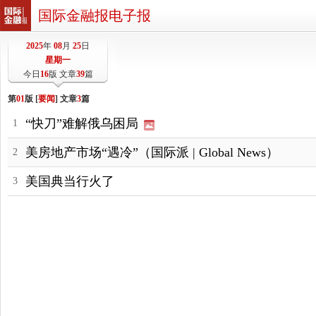
国际金融报电子报
2025
年
08
月
25
日
星期一
今日
16
版 文章
39
篇
第
01
版 [
要闻
] 文章
3
篇
“快刀”难解俄乌困局
1
美房地产市场“遇冷”（国际派 | Global News）
2
美国典当行火了
3