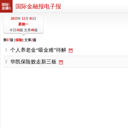
国际金融报电子报
2025
年
12
月
01
日
星期一
今日
16
版 文章
40
篇
第
07
版 [
保险
] 文章
2
篇
个人养老金“吸金难”待解
1
华凯保险败走新三板
2