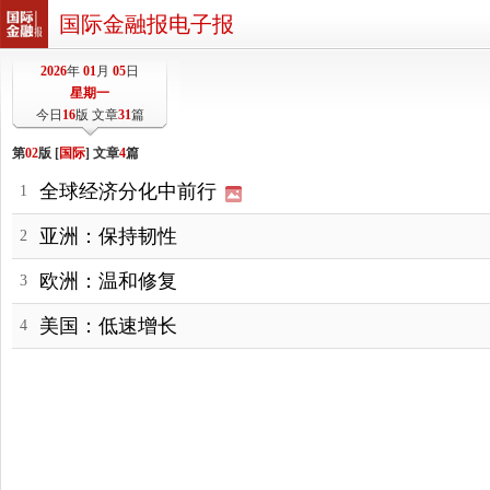
国际金融报电子报
2026
年
01
月
05
日
星期一
今日
16
版 文章
31
篇
第
02
版 [
国际
] 文章
4
篇
全球经济分化中前行
1
亚洲：保持韧性
2
欧洲：温和修复
3
美国：低速增长
4