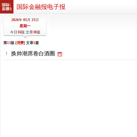
国际金融报电子报
2026
年
05
月
25
日
星期一
今日
16
版 文章
30
篇
第
13
版 [
消费
] 文章
1
篇
换帅潮席卷白酒圈
1