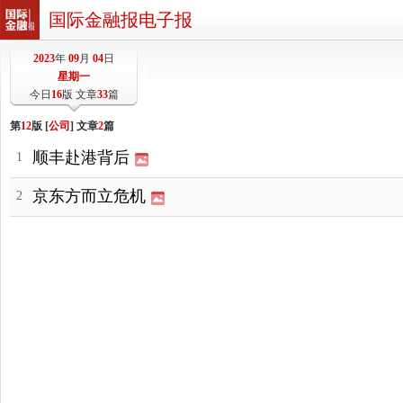
国际金融报电子报
2023
年
09
月
04
日
星期一
今日
16
版 文章
33
篇
第
12
版 [
公司
] 文章
2
篇
顺丰赴港背后
1
京东方而立危机
2