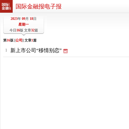
国际金融报电子报
2023
年
09
月
18
日
星期一
今日
16
版 文章
32
篇
第
16
版 [
公司
] 文章
1
篇
新上市公司“移情别恋”
1