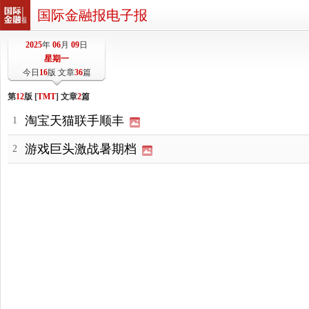
国际金融报电子报
2025
年
06
月
09
日
星期一
今日
16
版 文章
36
篇
第
12
版 [
TMT
] 文章
2
篇
淘宝天猫联手顺丰
1
游戏巨头激战暑期档
2