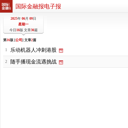
国际金融报电子报
2025
年
06
月
09
日
星期一
今日
16
版 文章
36
篇
第
16
版 [
公司
] 文章
2
篇
乐动机器人冲刺港股
1
随手播现金流遇挑战
2