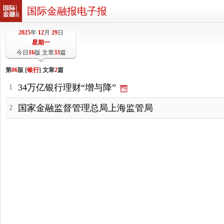
国际金融报电子报
2025
年
12
月
29
日
星期一
今日
16
版 文章
33
篇
第
06
版 [
银行
] 文章
2
篇
34万亿银行理财“增与降”
1
国家金融监督管理总局上海监管局
2