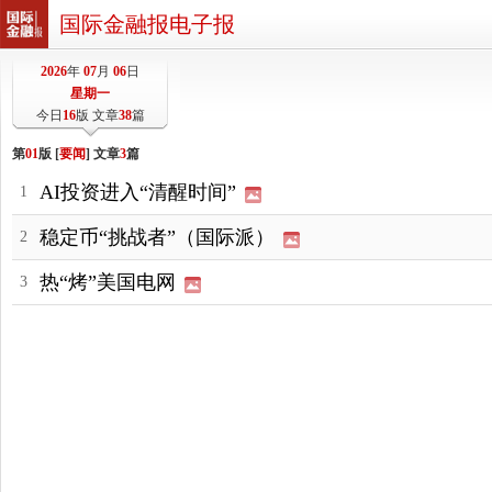
国际金融报电子报
2026
年
07
月
06
日
星期一
今日
16
版 文章
38
篇
第
01
版 [
要闻
] 文章
3
篇
AI投资进入“清醒时间”
1
稳定币“挑战者”（国际派）
2
热“烤”美国电网
3