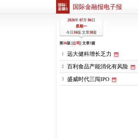
国际金融报电子报
2026
年
07
月
06
日
星期一
今日
16
版 文章
38
篇
第
16
版 [
公司
] 文章
3
篇
远大健科增长乏力
1
百利食品产能消化有风险
2
盛威时代三闯IPO
3