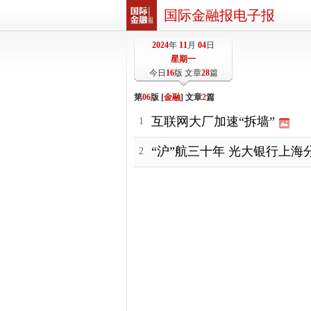
国际金融报电子报
2024
年
11
月
04
日
星期一
今日
16
版 文章
28
篇
第
06
版 [
金融
] 文章
2
篇
互联网大厂加速“拆墙”
1
“沪”航三十年 光大银行上海
2