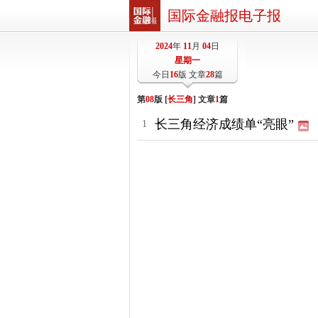
国际金融报电子报
2024
年
11
月
04
日
星期一
今日
16
版 文章
28
篇
第
08
版 [
长三角
] 文章
1
篇
长三角经济成绩单“亮眼”
1