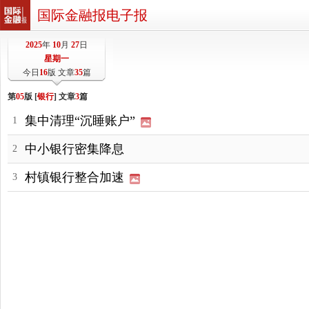
国际金融报电子报
2025
年
10
月
27
日
星期一
今日
16
版 文章
35
篇
第
05
版 [
银行
] 文章
3
篇
集中清理“沉睡账户”
1
中小银行密集降息
2
村镇银行整合加速
3