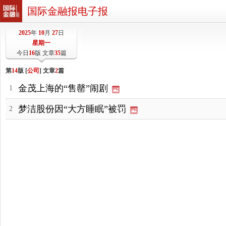
国际金融报电子报
2025
年
10
月
27
日
星期一
今日
16
版 文章
35
篇
第
14
版 [
公司
] 文章
2
篇
金茂上海的“售罄”闹剧
1
梦洁股份因“大方睡眠”被罚
2