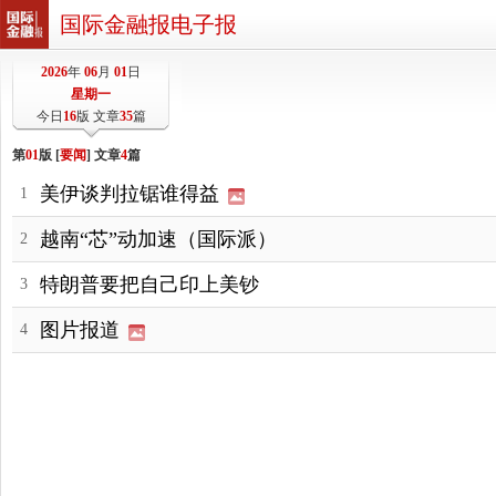
国际金融报电子报
2026
年
06
月
01
日
星期一
今日
16
版 文章
35
篇
第
01
版 [
要闻
] 文章
4
篇
美伊谈判拉锯谁得益
1
越南“芯”动加速（国际派）
2
特朗普要把自己印上美钞
3
图片报道
4